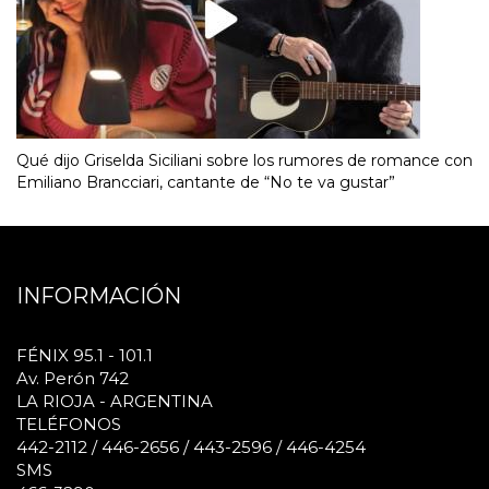
Qué dijo Griselda Siciliani sobre los rumores de romance con
Emiliano Brancciari, cantante de “No te va gustar”
INFORMACIÓN
FÉNIX 95.1 - 101.1
Av. Perón 742
LA RIOJA - ARGENTINA
TELÉFONOS
442-2112 / 446-2656 / 443-2596 / 446-4254
SMS