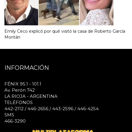
Emily Ceco explicó por qué visitó la casa de Roberto García
Moritán
INFORMACIÓN
FÉNIX 95.1 - 101.1
Av. Perón 742
LA RIOJA - ARGENTINA
TELÉFONOS
442-2112 / 446-2656 / 443-2596 / 446-4254
SMS
466-3290