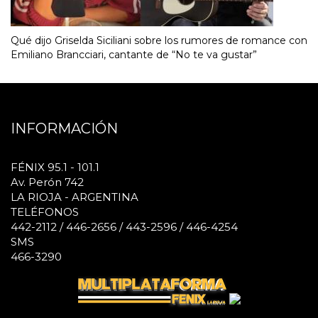
Qué dijo Griselda Siciliani sobre los rumores de romance con
Emiliano Brancciari, cantante de “No te va gustar”
INFORMACIÓN
FÉNIX 95.1 - 101.1
Av. Perón 742
LA RIOJA - ARGENTINA
TELÉFONOS
442-2112 / 446-2656 / 443-2596 / 446-4254
SMS
466-3290