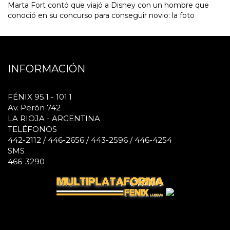
Marta Fort contó que viajó a Disney con un hombre que
conoció en su concurso para conseguir novio: la foto
INFORMACIÓN
FÉNIX 95.1 - 101.1
Av. Perón 742
LA RIOJA - ARGENTINA
TELÉFONOS
442-2112 / 446-2656 / 443-2596 / 446-4254
SMS
466-3290