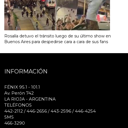
Rosalía detuvo el tránsito luego de su último show en
Buenos Aires para despedirse cara a cara de sus fans
INFORMACIÓN
FÉNIX 95.1 - 101.1
Av. Perón 742
LA RIOJA - ARGENTINA
TELÉFONOS
442-2112 / 446-2656 / 443-2596 / 446-4254
SMS
466-3290