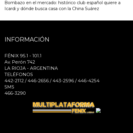
Bombazo en el mercado: histórico club español quiere a
Icardi y dónde busca casa con la China Suárez
INFORMACIÓN
FÉNIX 95.1 - 101.1
Av. Perón 742
LA RIOJA - ARGENTINA
TELÉFONOS
442-2112 / 446-2656 / 443-2596 / 446-4254
SMS
466-3290