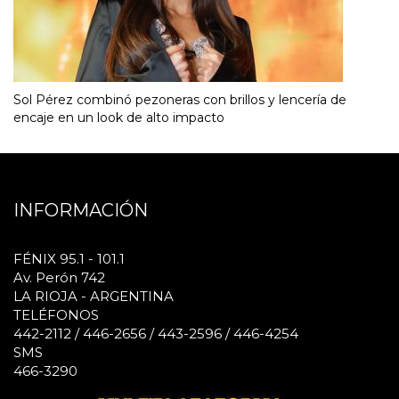
Sol Pérez combinó pezoneras con brillos y lencería de
encaje en un look de alto impacto
INFORMACIÓN
FÉNIX 95.1 - 101.1
Av. Perón 742
LA RIOJA - ARGENTINA
TELÉFONOS
442-2112 / 446-2656 / 443-2596 / 446-4254
SMS
466-3290