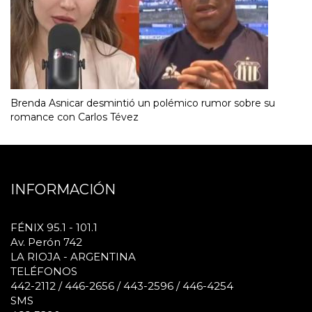
Brenda Asnicar desmintió un polémico rumor sobre su
romance con Carlos Tévez
INFORMACIÓN
FÉNIX 95.1 - 101.1
Av. Perón 742
LA RIOJA - ARGENTINA
TELÉFONOS
442-2112 / 446-2656 / 443-2596 / 446-4254
SMS