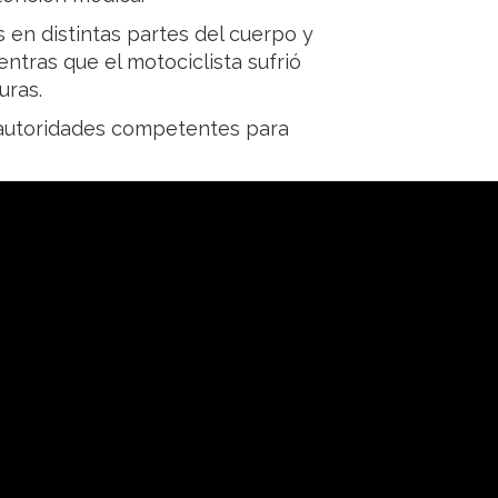
 en distintas partes del cuerpo y
tras que el motociclista sufrió
uras.
 autoridades competentes para