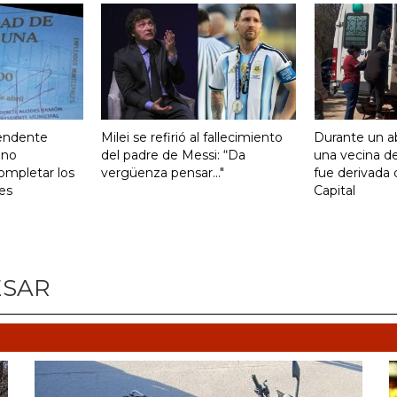
tendente
Milei se refirió al fallecimiento
Durante un ab
ono
del padre de Messi: “Da
una vecina de
ompletar los
vergüenza pensar..."
fue derivada 
es
Capital
ESAR