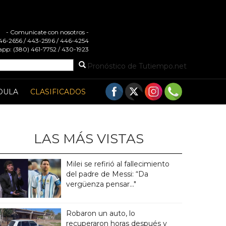
- Comunicate con nosotros -
 446-2656 / 443-2596 / 446-4254
pp: (380) 461-7752 / 430-1923
Pronóstico de Tutiempo.net
DULA
CLASIFICADOS
LAS MÁS VISTAS
Milei se refirió al fallecimiento
del padre de Messi: “Da
vergüenza pensar..."
Robaron un auto, lo
recuperaron horas después y