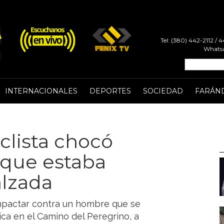
Tel: (380) 442-2112 /
Whatsa
INTERNACIONALES
DEPORTES
SOCIEDAD
FARÁN
clista chocó
que estaba
alzada
impactar contra un hombre que se
ica en el Camino del Peregrino, a