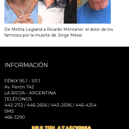
De Mirtha Legrand a Ricardo Montaner: el dolor de los
famosos por la muerte de Jorge Messi
INFORMACIÓN
FÉNIX 95.1 - 101.1
Av. Perón 742
LA RIOJA - ARGENTINA
TELÉFONOS
442-2112 / 446-2656 / 443-2596 / 446-4254
SMS
466-3290