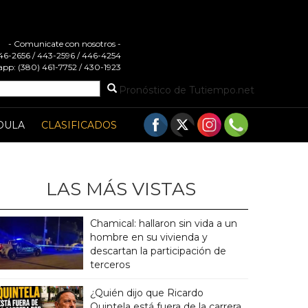
- Comunicate con nosotros -
 446-2656 / 443-2596 / 446-4254
pp: (380) 461-7752 / 430-1923
Pronóstico de Tutiempo.net
DULA
CLASIFICADOS
LAS MÁS VISTAS
Chamical: hallaron sin vida a un
hombre en su vivienda y
descartan la participación de
terceros
¿Quién dijo que Ricardo
Quintela está fuera de la carrera