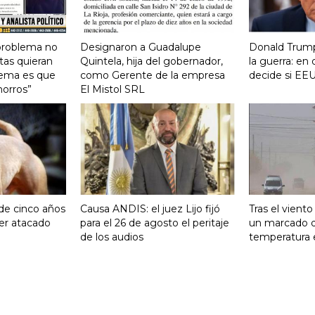
 problema no
Designaron a Guadalupe
Donald Trump
tas quieran
Quintela, hija del gobernador,
la guerra: e
lema es que
como Gerente de la empresa
decide si EEU
horros”
El Mistol SRL
 de cinco años
Causa ANDIS: el juez Lijo fijó
Tras el vient
ser atacado
para el 26 de agosto el peritaje
un marcado 
de los audios
temperatura 