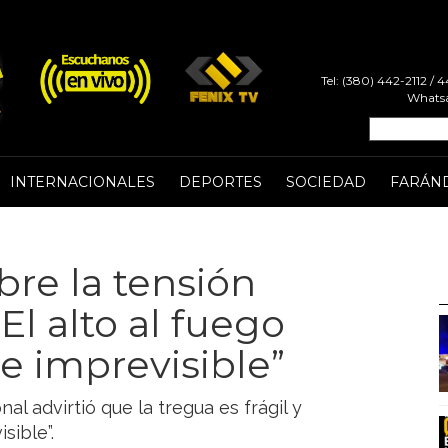
Tel: (380) 442-2112 /
Whatsa
INTERNACIONALES
DEPORTES
SOCIEDAD
FARÁN
obre la tensión
“El alto al fuego
 e imprevisible”
nal advirtió que la tregua es frágil y
sible”.