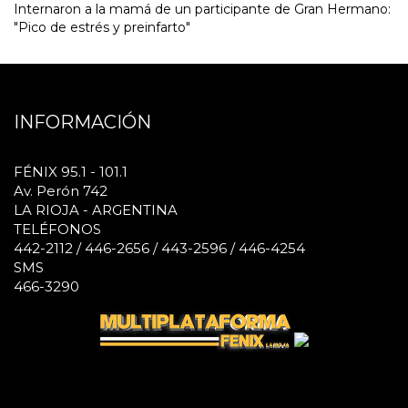
Internaron a la mamá de un participante de Gran Hermano:
"Pico de estrés y preinfarto"
INFORMACIÓN
FÉNIX 95.1 - 101.1
Av. Perón 742
LA RIOJA - ARGENTINA
TELÉFONOS
442-2112 / 446-2656 / 443-2596 / 446-4254
SMS
466-3290