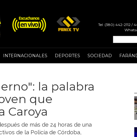
Tel: (380) 442-2112 /
Whatsa
INTERNACIONALES
DEPORTES
SOCIEDAD
FARÁN
ierno": la palabra
joven que
a Caroya
 después de más de 24 horas de una
tivos de la Policía de Córdoba,