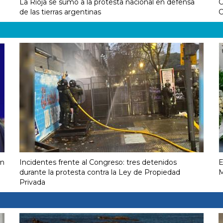
La Rioja se sumó a la protesta nacional en defensa
C
de las tierras argentinas
C
on
Incidentes frente al Congreso: tres detenidos
E
durante la protesta contra la Ley de Propiedad
M
Privada