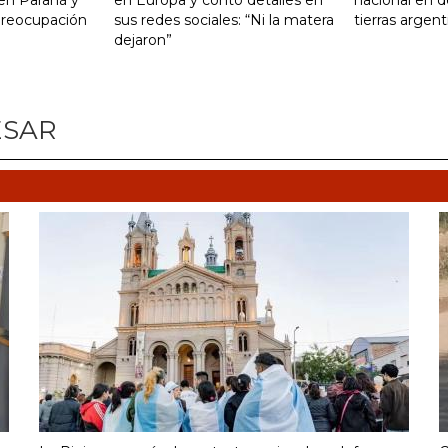
 en Paraná y
en Europa y contó detalles en
nacional en d
preocupación
sus redes sociales: “Ni la matera
tierras argent
dejaron”
ESAR