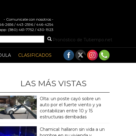
- Comunicate con nosotros -
 446-2656 / 443-2596 / 446-4254
pp: (380) 461-7752 / 430-1923
Pronóstico de Tutiempo.net
DULA
CLASIFICADOS
LAS MÁS VISTAS
Olta: un poste cayó sobre un
auto por el fuerte viento y ya
contabilizan entre 10 y 15
estructuras derribadas
Chamical: hallaron sin vida a un
hombre en su vivienda y