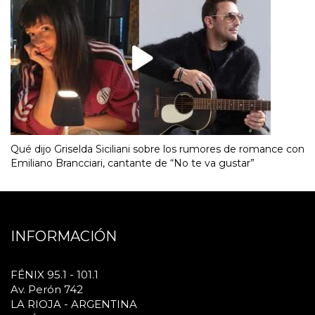
Qué dijo Griselda Siciliani sobre los rumores de romance con
Emiliano Brancciari, cantante de “No te va gustar”
INFORMACIÓN
FÉNIX 95.1 - 101.1
Av. Perón 742
LA RIOJA - ARGENTINA