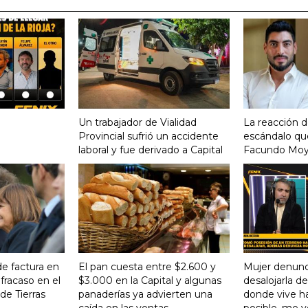
Un trabajador de Vialidad
La reacción d
Provincial sufrió un accidente
escándalo qu
laboral y fue derivado a Capital
Facundo Mo
de factura en
El pan cuesta entre $2.600 y
Mujer denunc
 fracaso en el
$3.000 en la Capital y algunas
desalojarla d
de Tierras
panaderías ya advierten una
donde vive ha