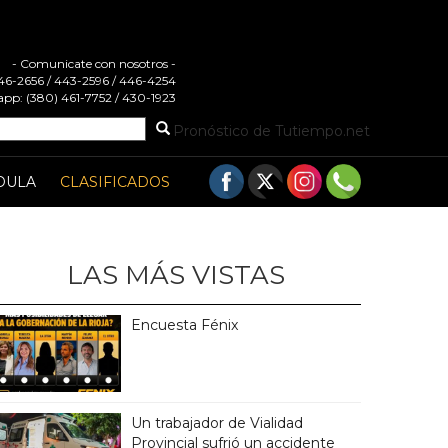
- Comunicate con nosotros -
 446-2656 / 443-2596 / 446-4254
pp: (380) 461-7752 / 430-1923
Pronóstico de Tutiempo.net
DULA
CLASIFICADOS
LAS MÁS VISTAS
Encuesta Fénix
Un trabajador de Vialidad
Provincial sufrió un accidente