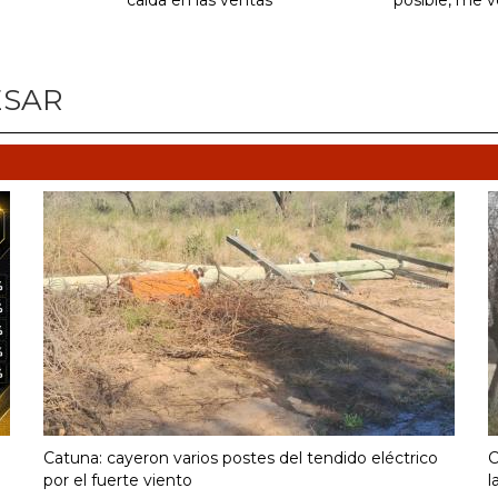
caída en las ventas
posible, me 
ESAR
Catuna: cayeron varios postes del tendido eléctrico
C
por el fuerte viento
l