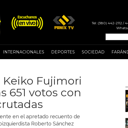
Tel: (380) 442-2112 /
Whatsa
INTERNACIONALES
DEPORTES
SOCIEDAD
FARÁN
: Keiko Fujimori
s 651 votos con
crutadas
rente en el apretado recuento de
roizquierdista Roberto Sánchez