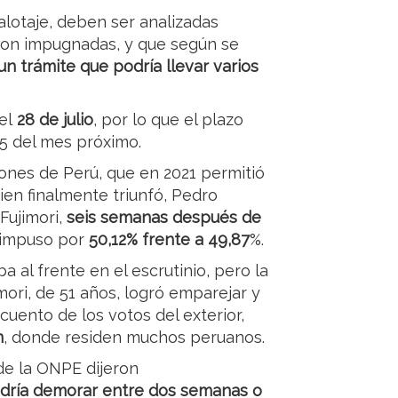
lotaje, deben ser analizadas
aron impugnadas, y que según se
n trámite que podría llevar varios
el
28 de julio
, por lo que el plazo
15 del mes próximo.
iones de Perú, que en 2021 permitió
ien finalmente triunfó, Pedro
Fujimori,
seis semanas después de
e impuso por
50,12% frente a 49,87
%.
 al frente en el escrutinio, pero la
imori, de 51 años, logró emparejar y
cuento de los votos del exterior,
n
, donde residen muchos peruanos.
 de la ONPE dijeron
odría demorar entre dos semanas o