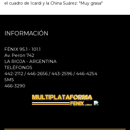
el cuadro de Icardi y la China Suárez: "Muy grasa"
INFORMACIÓN
FÉNIX 95.1 - 101.1
Av. Perón 742
LA RIOJA - ARGENTINA
TELÉFONOS
442-2112 / 446-2656 / 443-2596 / 446-4254
SMS
466-3290