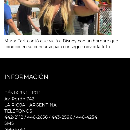
Marta Fort contó que viajó a Disney con un hombre que
conoció en su concurso para conseguir novio: la foto
INFORMACIÓN
FÉNIX 95.1 - 101.1
Av. Perón 742
LA RIOJA - ARGENTINA
TELÉFONOS
442-2112 / 446-2656 / 443-2596 / 446-4254
SMS
466-3290