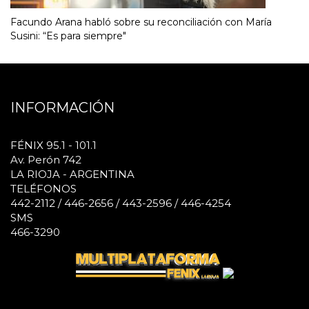
Facundo Arana habló sobre su reconciliación con María
Susini: “Es para siempre"
INFORMACIÓN
FÉNIX 95.1 - 101.1
Av. Perón 742
LA RIOJA - ARGENTINA
TELÉFONOS
442-2112 / 446-2656 / 443-2596 / 446-4254
SMS
466-3290