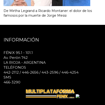
De Mirtha Legrand a Ricardo Montaner: el dolor de los
famosos por la muerte de Jorge Messi
INFORMACIÓN
FÉNIX 95.1 - 101.1
Av. Perón 742
LA RIOJA - ARGENTINA
TELÉFONOS
442-2112 / 446-2656 / 443-2596 / 446-4254
SMS
466-3290