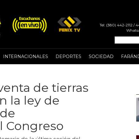
Tel: (380) 442-2112 /
Whatsa
INTERNACIONALES
DEPORTES
SOCIEDAD
FARÁN
enta de tierras
n la ley de
 de
l Congreso