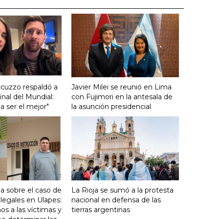
cuzzo respaldó a
Javier Milei se reunió en Lima
final del Mundial:
con Fujimori en la antesala de
a ser el mejor"
la asunción presidencial
la sobre el caso de
La Rioja se sumó a la protesta
ilegales en Ulapes:
nacional en defensa de las
 a las víctimas y
tierras argentinas