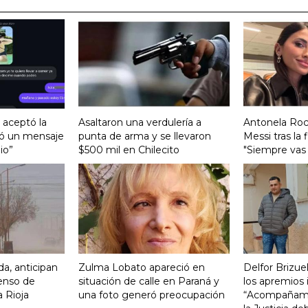
, aceptó la
Asaltaron una verdulería a
Antonela Roc
ió un mensaje
punta de arma y se llevaron
Messi tras la 
io”
$500 mil en Chilecito
"Siempre vas 
da, anticipan
Zulma Lobato apareció en
Delfor Brizue
enso de
situación de calle en Paraná y
los apremios 
 Rioja
una foto generó preocupación
“Acompañamos