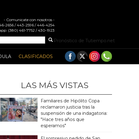
- Comunicate con nosotros -
 446-2656 / 443-2596 / 446-4254
pp: (380) 461-7752 / 430-1923
Pronóstico de Tutiempo.net
DULA
CLASIFICADOS
LAS MÁS VISTAS
Familiares de Hipólito Copa
reclamaron justicia tras la
suspensión de una indagatoria:
"Hace tres años que
esperamos"
El sorpresivo pedido de San