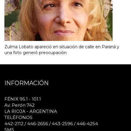
Zulma Lobato apareció en situación de calle en Paraná y
una foto generó preocupación
INFORMACIÓN
FÉNIX 95.1 - 101.1
Av. Perón 742
LA RIOJA - ARGENTINA
TELÉFONOS
442-2112 / 446-2656 / 443-2596 / 446-4254
SMS