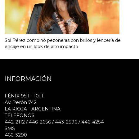
Sol Pérez combinó pezoneras con brillos y lencería de
encaje en un look de alto impacto
INFORMACIÓN
FÉNIX 95.1 - 101.1
Av. Perón 742
LA RIOJA - ARGENTINA
TELÉFONOS
442-2112 / 446-2656 / 443-2596 / 446-4254
SMS
466-3290