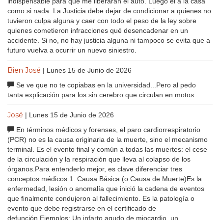
indispensable para que me liberaran el auto. Luego el a la casa
como si nada. La Justicia debe dejar de condicionar a quienes no
tuvieron culpa alguna y caer con todo el peso de la ley sobre
quienes cometieron infracciones qué desencadenar en un
accidente. Si no, no hay justicia alguna ni tampoco se evita que a
futuro vuelva a ocurrir un nuevo siniestro.
Bien José
| Lunes 15 de Junio de 2026
Se ve que no te copiabas en la universidad...Pero al pedo
tanta explicación para los sin cerebro que circulan en motos..
José
| Lunes 15 de Junio de 2026
En términos médicos y forenses, el paro cardiorrespiratorio
(PCR) no es la causa originaria de la muerte, sino el mecanismo
terminal. Es el evento final y común a todas las muertes: el cese
de la circulación y la respiración que lleva al colapso de los
órganos.Para entenderlo mejor, es clave diferenciar tres
conceptos médicos:1. Causa Básica (o Causa de Muerte)Es la
enfermedad, lesión o anomalía que inició la cadena de eventos
que finalmente condujeron al fallecimiento. Es la patología o
evento que debe registrarse en el certificado de
defunción.Ejemplos: Un infarto agudo de miocardio, un