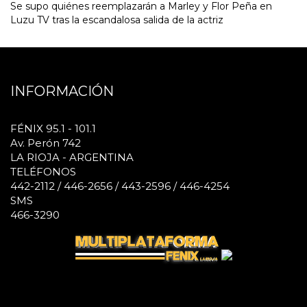
Se supo quiénes reemplazarán a Marley y Flor Peña en
Luzu TV tras la escandalosa salida de la actriz
INFORMACIÓN
FÉNIX 95.1 - 101.1
Av. Perón 742
LA RIOJA - ARGENTINA
TELÉFONOS
442-2112 / 446-2656 / 443-2596 / 446-4254
SMS
466-3290