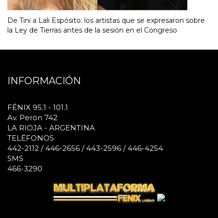
De Tini a Lali Espósito: los artistas que se expresaron sobre
la Ley de Tierras antes de la sesión en el Congreso
INFORMACIÓN
FÉNIX 95.1 - 101.1
Av. Perón 742
LA RIOJA - ARGENTINA
TELÉFONOS
442-2112 / 446-2656 / 443-2596 / 446-4254
SMS
466-3290