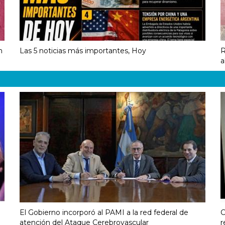
n
Las 5 noticias más importantes, Hoy
R
a
El Gobierno incorporó al PAMI a la red federal de
C
atención del Ataque Cerebrovascular
r