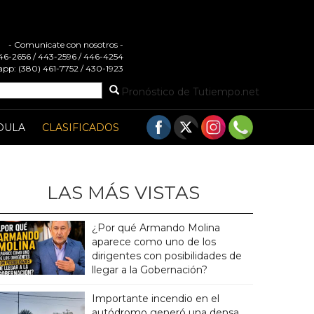
- Comunicate con nosotros -
 446-2656 / 443-2596 / 446-4254
pp: (380) 461-7752 / 430-1923
Pronóstico de Tutiempo.net
DULA
CLASIFICADOS
LAS MÁS VISTAS
¿Por qué Armando Molina
aparece como uno de los
dirigentes con posibilidades de
llegar a la Gobernación?
Importante incendio en el
autódromo generó una densa