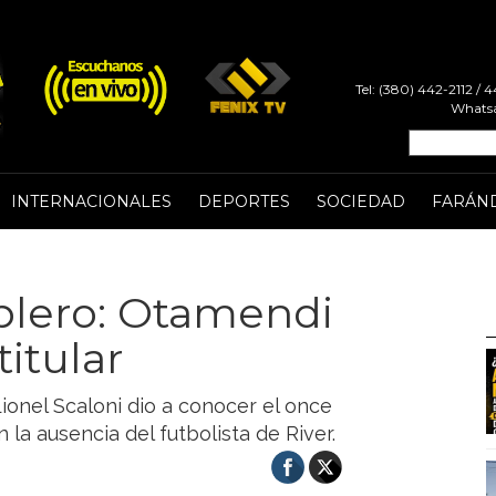
Tel: (380) 442-2112 /
Whatsa
INTERNACIONALES
DEPORTES
SOCIEDAD
FARÁN
ablero: Otamendi
itular
ionel Scaloni dio a conocer el once
 la ausencia del futbolista de River.