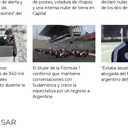
 de alerta y
de postes, voladura de chapas
declaró nulas
 las
y una intensa nube de tierra en
de los dos de
siones" del
Capital
eso:
El titular de la Fórmula 1
“Estaba asust
s de 340 mil
confirmó que mantiene
abogada del f
ales
conversaciones con
argentino det
to durante la
Sudamérica y crece la
expectativa por un regreso a
Argentina
ESAR