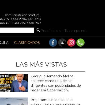
- Comunicate con nosotros -
 446-2656 / 443-2596 / 446-4254
pp: (380) 461-7752 / 430-1923
Pronóstico de Tutiempo.net
DULA
CLASIFICADOS
LAS MÁS VISTAS
¿Por qué Armando Molina
aparece como uno de los
dirigentes con posibilidades de
llegar a la Gobernación?
Importante incendio en el
autódromo generó una densa