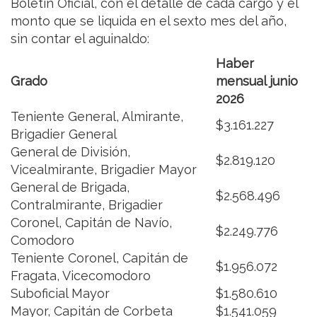
Boletín Oficial, con el detalle de cada cargo y el
monto que se liquida en el sexto mes del año,
sin contar el aguinaldo:
Haber
Grado
mensual junio
2026
Teniente General, Almirante,
$3.161.227
Brigadier General
General de División,
$2.819.120
Vicealmirante, Brigadier Mayor
General de Brigada,
$2.568.496
Contralmirante, Brigadier
Coronel, Capitán de Navío,
$2.249.776
Comodoro
Teniente Coronel, Capitán de
$1.956.072
Fragata, Vicecomodoro
Suboficial Mayor
$1.580.610
Mayor, Capitán de Corbeta
$1.541.059