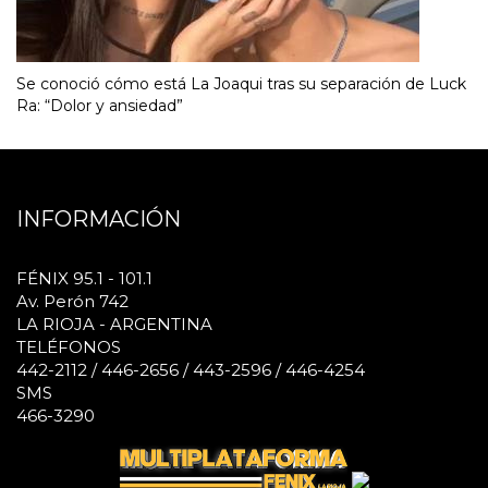
Se conoció cómo está La Joaqui tras su separación de Luck
Ra: “Dolor y ansiedad”
INFORMACIÓN
FÉNIX 95.1 - 101.1
Av. Perón 742
LA RIOJA - ARGENTINA
TELÉFONOS
442-2112 / 446-2656 / 443-2596 / 446-4254
SMS
466-3290