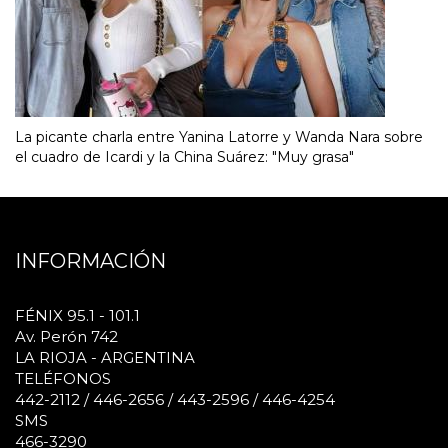
La picante charla entre Yanina Latorre y Wanda Nara sobre
el cuadro de Icardi y la China Suárez: "Muy grasa"
INFORMACIÓN
FÉNIX 95.1 - 101.1
Av. Perón 742
LA RIOJA - ARGENTINA
TELÉFONOS
442-2112 / 446-2656 / 443-2596 / 446-4254
SMS
466-3290