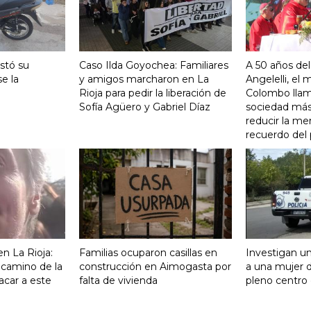
stó su
Caso Ilda Goyochea: Familiares
A 50 años del
e la
y amigos marcharon en La
Angelelli, el
Rioja para pedir la liberación de
Colombo llam
Sofía Agüero y Gabriel Díaz
sociedad más 
reducir la me
recuerdo del
n La Rioja:
Familias ocuparon casillas en
Investigan un
 camino de la
construcción en Aimogasta por
a una mujer 
acar a este
falta de vivienda
pleno centro 