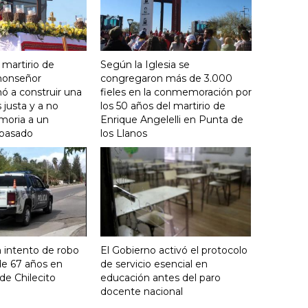
 martirio de
Según la Iglesia se
 monseñor
congregaron más de 3.000
ó a construir una
fieles en la conmemoración por
justa y a no
los 50 años del martirio de
moria a un
Enrique Angelelli en Punta de
 pasado
los Llanos
 intento de robo
El Gobierno activó el protocolo
de 67 años en
de servicio esencial en
de Chilecito
educación antes del paro
docente nacional