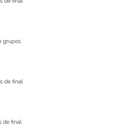
s de final
de grupos
s de final
 de final