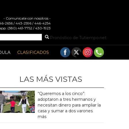
- Comunicate con nosotros -
 446-2656 / 443-2596 / 446-4254
pp: (380) 461-7752 / 430-1923
Pronóstico de Tutiempo.net
DULA
CLASIFICADOS
LAS MÁS VISTAS
“Queremos a los cinco”:
adoptaron a tres hermanos y
necesitan dinero para ampliar la
casa y sumar a dos varones
más