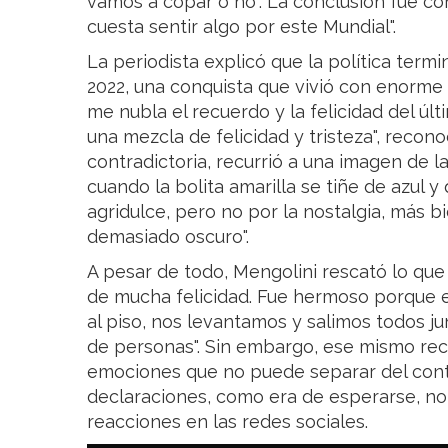
vamos a copar o no". La conclusión fue co
cuesta sentir algo por este Mundial".
La periodista explicó que la política term
2022, una conquista que vivió con enorme 
me nubla el recuerdo y la felicidad del úl
una mezcla de felicidad y tristeza", recono
contradictoria, recurrió a una imagen de l
cuando la bolita amarilla se tiñe de azul 
agridulce, pero no por la nostalgia, más 
demasiado oscuro".
A pesar de todo, Mengolini rescató lo que 
de mucha felicidad. Fue hermoso porque el
al piso, nos levantamos y salimos todos jun
de personas". Sin embargo, ese mismo re
emociones que no puede separar del conte
declaraciones, como era de esperarse, no
reacciones en las redes sociales.