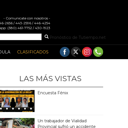
- Comunicate con nosotros -
 446-2656 / 443-2596 / 446-4254
pp: (380) 461-7752 / 430-1923
Pronóstico de Tutiempo.net
DULA
CLASIFICADOS
LAS MÁS VISTAS
Encuesta Fénix
Un trabajador de Vialidad
Provincial sufrió un accidente