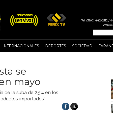
Tel: (380) 442-2112 /
Whatsa
INTERNACIONALES
DEPORTES
SOCIEDAD
FARÁN
sta se
% en mayo
 de la suba de 2,5% en los
roductos importados”.