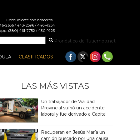
- Comunicate con nosotros -
 446-2656 / 443-2596 / 446-4254
pp: (380) 461-7752 / 430-1923
Pronóstico de Tutiempo.net
DULA
CLASIFICADOS
LAS MÁS VISTAS
Un trabajador de Vialidad
Provincial sufrió un accidente
laboral y fue derivado a Capital
Recuperan en Jesús María un
camión buscado por una causa