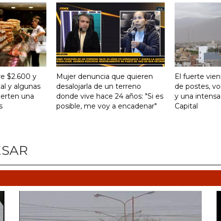
re $2.600 y
Mujer denuncia que quieren
El fuerte vie
al y algunas
desalojarla de un terreno
de postes, vo
ierten una
donde vive hace 24 años: "Si es
y una intensa
s
posible, me voy a encadenar"
Capital
ESAR