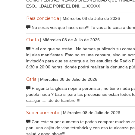
COMO PEDÍS ASÍ VEMOS SI ES VERDAD QUE TRABAJ
ESO.....DALE PONE EL DNI......XXXXX
Para conciencia
| Miércoles 08 de Julio de 2026
No seras vos que haces eso!!! Te vas a tu casa a dorm
Chota
| Miércoles 08 de Julio de 2026
Y el oro que se están ..No hemos publicado su comenta
injurias manifiestas. Esto no es una censura, sino un a
invitación para que se acerque a los estudios de Radio 
8:30 a 20:00 horas, donde podrá realizar la denuncia púb
Carla
| Miércoles 08 de Julio de 2026
Pregunto la iglesia riojana peronista , no tiene nada p
pueblo nada ? Eso si para las procesiones estan todos t
ca...gan......do de hambre !!!
Super aumento
| Miércoles 08 de Julio de 2026
Con este super aumento te podes comprar muchas cosas
pan, una cajita de vino tetrabrick y con eso te alcanza par
salud y good show!!!