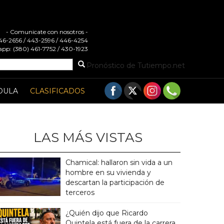
- Comunicate con nosotros -
 446-2656 / 443-2596 / 446-4254
pp: (380) 461-7752 / 430-1923
Pronóstico de Tutiempo.net
DULA
CLASIFICADOS
LAS MÁS VISTAS
Chamical: hallaron sin vida a un
hombre en su vivienda y
descartan la participación de
terceros
¿Quién dijo que Ricardo
Quintela está fuera de la carrera