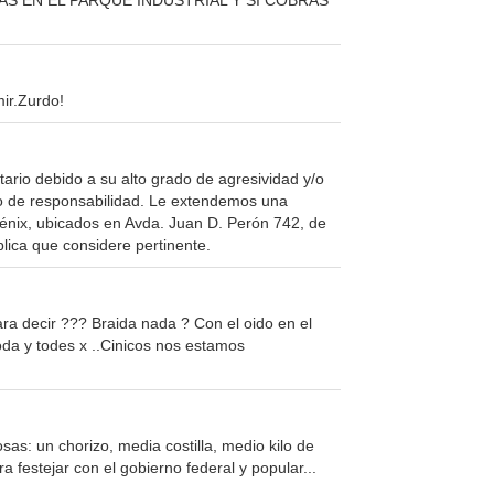
AS EN EL PARQUE INDUSTRIAL Y SI COBRAS
ir.Zurdo!
rio debido a su alto grado de agresividad y/o
cto de responsabilidad. Le extendemos una
Fénix, ubicados en Avda. Juan D. Perón 742, de
lica que considere pertinente.
ara decir ??? Braida nada ? Con el oido en el
oda y todes x ..Cinicos nos estamos
: un chorizo, media costilla, medio kilo de
a festejar con el gobierno federal y popular...