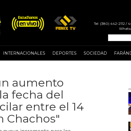
Tel: (380) 442-2112 /
Whatsa
INTERNACIONALES
DEPORTES
SOCIEDAD
FARÁN
 un aumento
 la fecha del
ilar entre el 14
en Chachos"