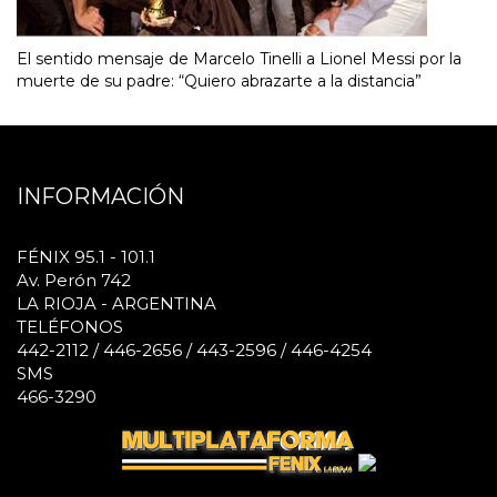
El sentido mensaje de Marcelo Tinelli a Lionel Messi por la
muerte de su padre: “Quiero abrazarte a la distancia”
INFORMACIÓN
FÉNIX 95.1 - 101.1
Av. Perón 742
LA RIOJA - ARGENTINA
TELÉFONOS
442-2112 / 446-2656 / 443-2596 / 446-4254
SMS
466-3290