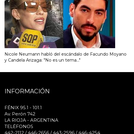
Nicole Neumann habló del escándalo de Facundo Moyano
y Candela Arizaga: "No es un tema..."
INFORMACIÓN
FÉNIX 95.1 - 101.1
Av. Perón 742
LA RIOJA - ARGENTINA
TELÉFONOS
442-2112 / 446-2656 / 443-2596 / 446-4254