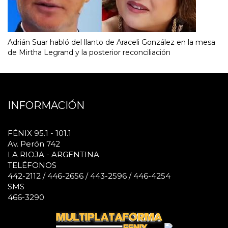
Adrián Suar habló del llanto de Araceli González en la mesa
de Mirtha Legrand y la posterior reconciliación
INFORMACIÓN
FÉNIX 95.1 - 101.1
Av. Perón 742
LA RIOJA - ARGENTINA
TELÉFONOS
442-2112 / 446-2656 / 443-2596 / 446-4254
SMS
466-3290