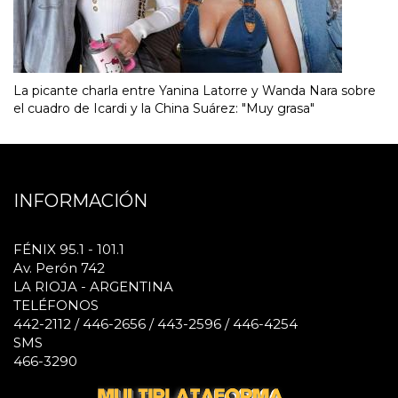
La picante charla entre Yanina Latorre y Wanda Nara sobre
el cuadro de Icardi y la China Suárez: "Muy grasa"
INFORMACIÓN
FÉNIX 95.1 - 101.1
Av. Perón 742
LA RIOJA - ARGENTINA
TELÉFONOS
442-2112 / 446-2656 / 443-2596 / 446-4254
SMS
466-3290