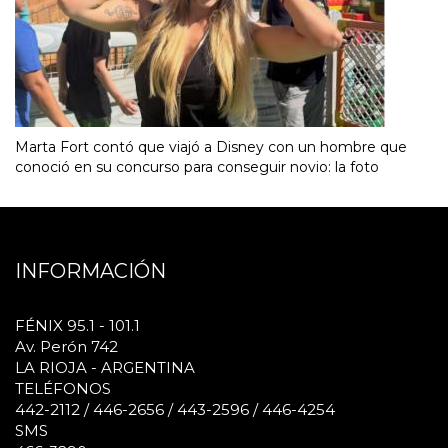
Marta Fort contó que viajó a Disney con un hombre que
conoció en su concurso para conseguir novio: la foto
INFORMACIÓN
FÉNIX 95.1 - 101.1
Av. Perón 742
LA RIOJA - ARGENTINA
TELÉFONOS
442-2112 / 446-2656 / 443-2596 / 446-4254
SMS