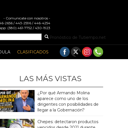
- Comunicate con nosotros -
 446-2656 / 443-2596 / 446-4254
pp: (380) 461-7752 / 430-1923
Pronóstico de Tutiempo.net
DULA
CLASIFICADOS
LAS MÁS VISTAS
¿Por qué Armando Molina
aparece como uno de los
dirigentes con posibilidades de
llegar a la Gobernación?
Chepes: detectaron productos
vencidos desde 2021 durante