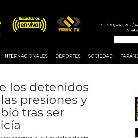
Tel: (380) 442-2112 /
Whatsa
INTERNACIONALES
DEPORTES
SOCIEDAD
FARÁN
e los detenidos
las presiones y
ió tras ser
icía