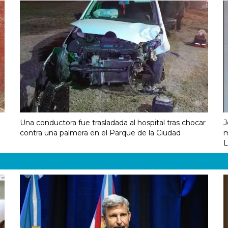
Una conductora fue trasladada al hospital tras chocar
J
contra una palmera en el Parque de la Ciudad
m
L