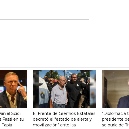
aniel Scioli
El Frente de Gremios Estatales
"Diplomacia te
 Fassi en su
decretó el "estado de alerta y
presidente de
 Tapia
movilización" ante las
se burla de 