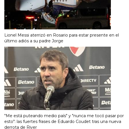
Lionel Messi aterrizó en Rosario para estar presente en el
último adiós a su padre Jorge
"Me está puteando medio país" y "nunca me tocó pasar por
esto": las fuertes frases de Eduardo Coudet tras una nueva
derrota de River