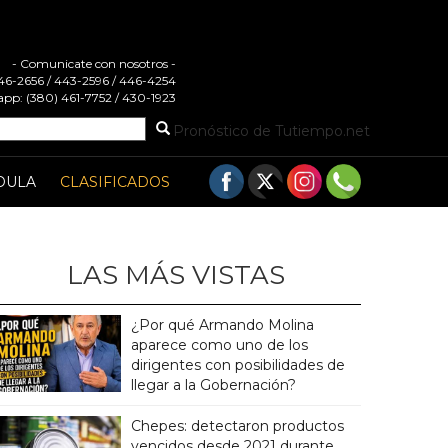
- Comunicate con nosotros -
 446-2656 / 443-2596 / 446-4254
pp: (380) 461-7752 / 430-1923
Pronóstico de Tutiempo.net
DULA
CLASIFICADOS
LAS MÁS VISTAS
¿Por qué Armando Molina
aparece como uno de los
dirigentes con posibilidades de
llegar a la Gobernación?
Chepes: detectaron productos
vencidos desde 2021 durante