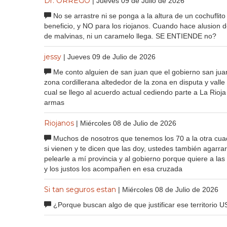
Dr. ORREGO
| Jueves 09 de Julio de 2026
No se arrastre ni se ponga a la altura de un cochuflito
beneficio, y NO para los riojanos. Cuando hace alusion 
de malvinas, ni un caramelo llega. SE ENTIENDE no?
jessy
| Jueves 09 de Julio de 2026
Me conto alguien de san juan que el gobierno san juan
zona cordillerana altededor de la zona en disputa y valle 
cual se llego al acuerdo actual cediendo parte a La Rioja 
armas
Riojanos
| Miércoles 08 de Julio de 2026
Muchos de nosotros que tenemos los 70 a la otra cua
si vienen y te dicen que las doy, ustedes también agarra
pelearle a mí provincia y al gobierno porque quiere a las
y los justos los acompañen en esa cruzada
Si tan seguros estan
| Miércoles 08 de Julio de 2026
¿Porque buscan algo de que justificar ese territo