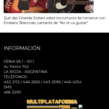
Qué dijo Griselda Siciliani sobre los rumores de romance con
Emiliano Brancciari, cantante de “No te va gustar”
INFORMACIÓN
FÉNIX 95.1 - 101.1
Av. Perón 742
LA RIOJA - ARGENTINA
TELÉFONOS
442-2112 / 446-2656 / 443-2596 / 446-4254
SMS
466-3290