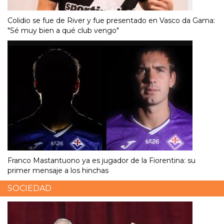
Colidio se fue de River y fue presentado en Vasco da Gama:
"Sé muy bien a qué club vengo"
Franco Mastantuono ya es jugador de la Fiorentina: su
primer mensaje a los hinchas
SOCIEDAD