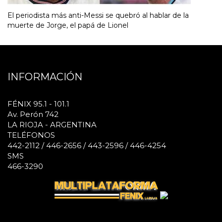
El periodista más anti-Messi se quebró al hablar de la
muerte de Jorge, el papá de Lionel
INFORMACIÓN
FÉNIX 95.1 - 101.1
Av. Perón 742
LA RIOJA - ARGENTINA
TELÉFONOS
442-2112 / 446-2656 / 443-2596 / 446-4254
SMS
466-3290