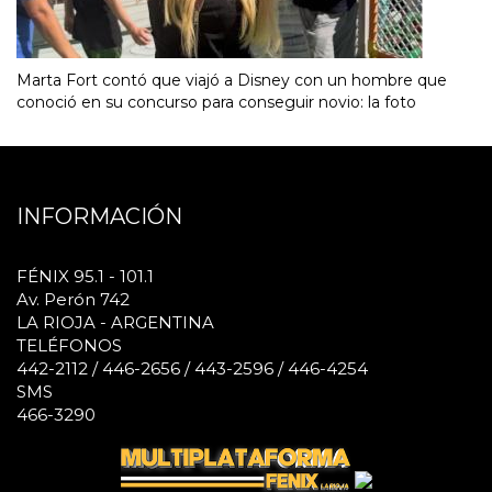
Marta Fort contó que viajó a Disney con un hombre que
conoció en su concurso para conseguir novio: la foto
INFORMACIÓN
FÉNIX 95.1 - 101.1
Av. Perón 742
LA RIOJA - ARGENTINA
TELÉFONOS
442-2112 / 446-2656 / 443-2596 / 446-4254
SMS
466-3290