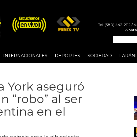
Tel: (380) 442-2112 /
Whatsa
INTERNACIONALES
DEPORTES
SOCIEDAD
FARÁN
a York aseguró
n “robo” al ser
ntina en el