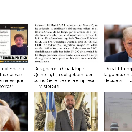
 problema no
Designaron a Guadalupe
Donald Trump
tas quieran
Quintela, hija del gobernador,
la guerra: e
lema es que
como Gerente de la empresa
decide si EEU
horros”
El Mistol SRL