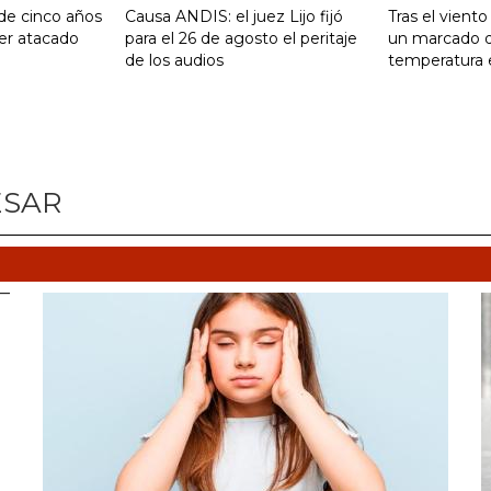
 de cinco años
Causa ANDIS: el juez Lijo fijó
Tras el vient
ser atacado
para el 26 de agosto el peritaje
un marcado 
de los audios
temperatura 
ESAR