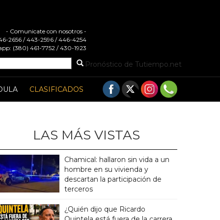
- Comunicate con nosotros -
 446-2656 / 443-2596 / 446-4254
pp: (380) 461-7752 / 430-1923
Pronóstico de Tutiempo.net
DULA
CLASIFICADOS
LAS MÁS VISTAS
Chamical: hallaron sin vida a un
hombre en su vivienda y
descartan la participación de
terceros
¿Quién dijo que Ricardo
Quintela está fuera de la carrera