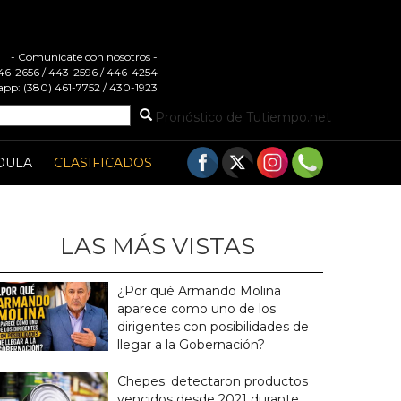
- Comunicate con nosotros -
 446-2656 / 443-2596 / 446-4254
pp: (380) 461-7752 / 430-1923
Pronóstico de Tutiempo.net
DULA
CLASIFICADOS
LAS MÁS VISTAS
¿Por qué Armando Molina
aparece como uno de los
dirigentes con posibilidades de
llegar a la Gobernación?
Chepes: detectaron productos
vencidos desde 2021 durante