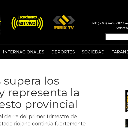
Tel: (380) 442-2112 /
Whatsa
INTERNACIONALES
DEPORTES
SOCIEDAD
FARÁN
s supera los
y representa la
sto provincial
l cierre del primer trimestre de
stado riojano continúa fuertemente