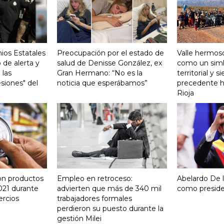
ios Estatales
Preocupación por el estado de
Valle hermoso
 de alerta y
salud de Denisse González, ex
como un sim
 las
Gran Hermano: “No es la
territorial y s
siones" del
noticia que esperábamos”
precedente hi
Rioja
on productos
Empleo en retroceso:
Abelardo De la
021 durante
advierten que más de 340 mil
como presid
ercios
trabajadores formales
perdieron su puesto durante la
gestión Milei