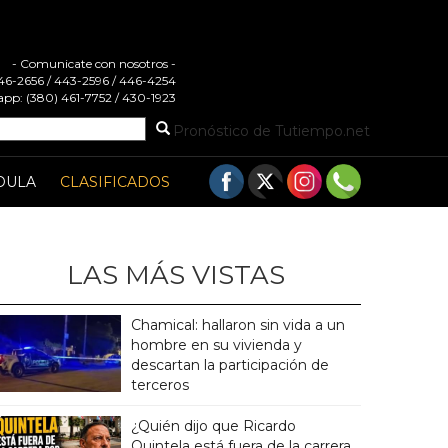
- Comunicate con nosotros -
 446-2656 / 443-2596 / 446-4254
pp: (380) 461-7752 / 430-1923
Pronóstico de Tutiempo.net
DULA
CLASIFICADOS
LAS MÁS VISTAS
Chamical: hallaron sin vida a un
hombre en su vivienda y
descartan la participación de
terceros
¿Quién dijo que Ricardo
Quintela está fuera de la carrera