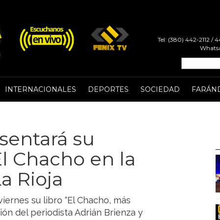
Tel: (380) 442-2112 /
Whatsa
INTERNACIONALES
DEPORTES
SOCIEDAD
FARÁN
sentará su
l Chacho en la
La Rioja
viernes su libro “El Chacho, más
ión del periodista Adrián Brienza y