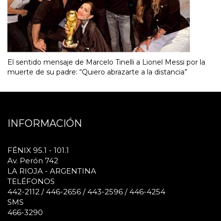
El sentido mensaje de Marcelo Tinelli a Lionel Messi por la
muerte de su padre: “Quiero abrazarte a la distancia”
INFORMACIÓN
FÉNIX 95.1 - 101.1
Av. Perón 742
LA RIOJA - ARGENTINA
TELÉFONOS
442-2112 / 446-2656 / 443-2596 / 446-4254
SMS
466-3290